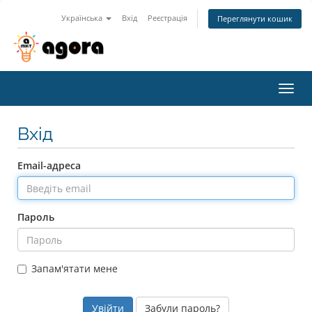
Українська
Вхід
Реєстрація
Переглянути кошик
Toggl
navig
Вхід
Email-адреса
Пароль
Запам'ятати мене
Забули пароль?