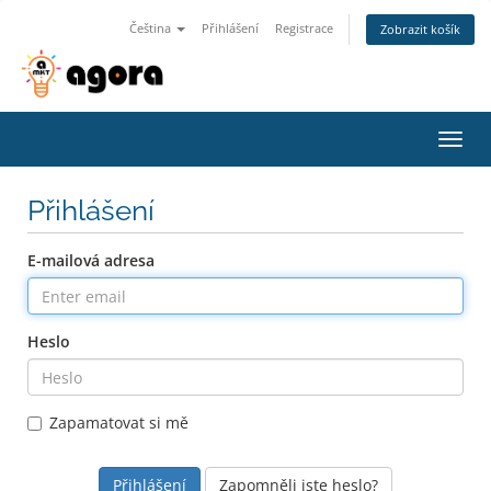
Čeština
Přihlášení
Registrace
Zobrazit košík
Toggl
navig
Přihlášení
E-mailová adresa
Heslo
Zapamatovat si mě
Zapomněli jste heslo?