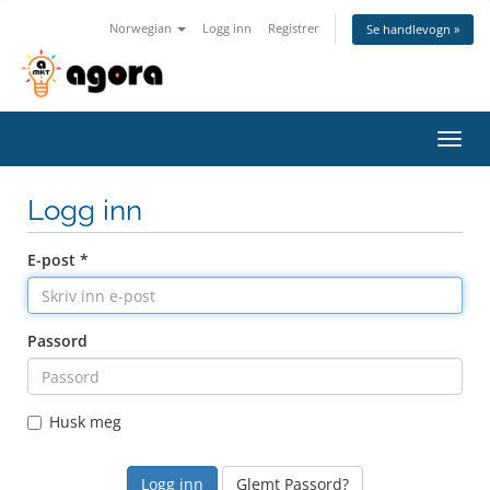
Norwegian
Logg inn
Registrer
Se handlevogn »
Bytt
navig
Logg inn
E-post *
Passord
Husk meg
Glemt Passord?