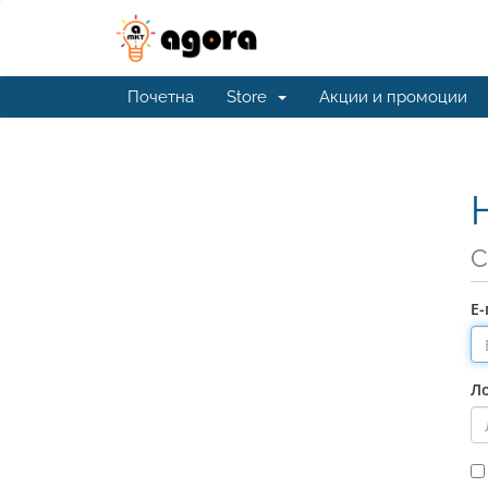
Почетна
Store
Акции и промоции
С
Е
Л