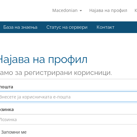
Macedonian
Најава на профил
База на знаења
Статус на сервери
Контакт
Најава на профил
амо за регистрирани корисници.
-пошта
озинка
Запомни ме