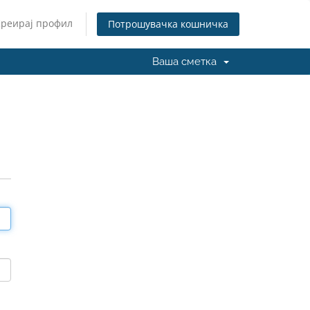
Креирај профил
Потрошувачка кошничка
Ваша сметка