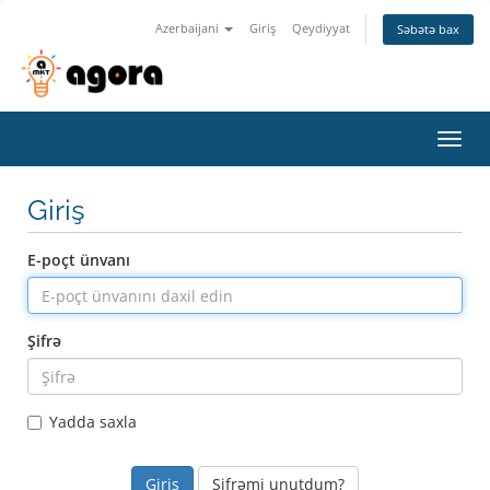
Azerbaijani
Giriş
Qeydiyyat
Səbətə bax
Naviq
keçid
Giriş
E-poçt ünvanı
Şifrə
Yadda saxla
Şifrəmi unutdum?