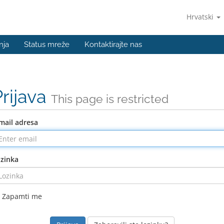
Hrvatski
nja
Status mreže
Kontaktirajte nas
Prijava
This page is restricted
mail adresa
zinka
Zapamti me