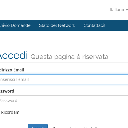
Italiano
chivio Domande
Stato del Network
Contattaci!
Accedi
Questa pagina è riservata
dirizzo Email
assword
Ricordami