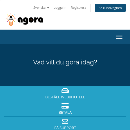
Svenska
Logga in
Registrera
Se kundvagnen
Toggl
navig
Vad vill du göra idag?
BESTÄLL WEBBHOTELL
BETALA
FÅ SUPPORT