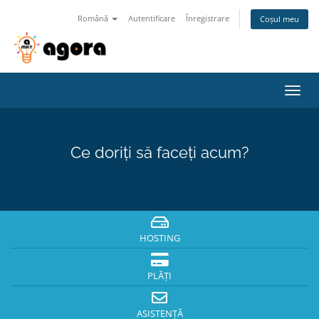
Română
Autentificare
Înregistrare
Coșul meu
Navi
Toggl
Ce doriți să faceți acum?
HOSTING
PLĂȚI
ASISTENȚĂ