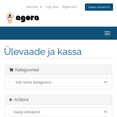
Estonian
Logi sisse
Registreeri
Vaata ostukorvi
Toggl
navig
Ülevaade ja kassa
Kategooriad
Actions