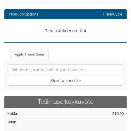
Product/Options
Price/Cycle
Teie ostukorv on tühi
Apply Promo Code
Kinnita kood >>
Tellimuse kokkuvõte
Kokku
R$0,00
Totals